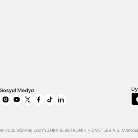
Uy
Sosyal Medya
© 2026 Görmek Lazım ZURA ELEKTRONİK HİZMETLER A.Ş. Markasıd