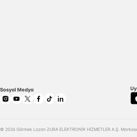
Uy
Sosyal Medya
© 2026 Görmek Lazım ZURA ELEKTRONİK HİZMETLER A.Ş. Markasıd