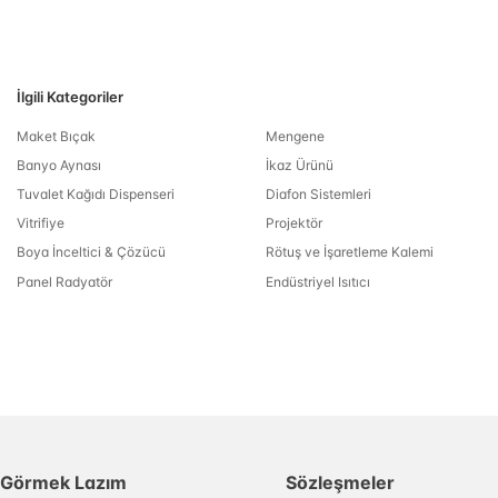
İlgili Kategoriler
Maket Bıçak
Mengene
Banyo Aynası
İkaz Ürünü
Tuvalet Kağıdı Dispenseri
Diafon Sistemleri
Vitrifiye
Projektör
Boya İnceltici & Çözücü
Rötuş ve İşaretleme Kalemi
Panel Radyatör
Endüstriyel Isıtıcı
Görmek Lazım
Sözleşmeler