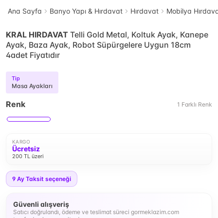
Ana Sayfa
Banyo Yapı & Hırdavat
Hırdavat
Mobilya Hırdava
KRAL HIRDAVAT
Telli Gold Metal, Koltuk Ayak, Kanepe
Ayak, Baza Ayak, Robot Süpürgelere Uygun 18cm
4adet Fiyatıdır
Tip
Masa Ayakları
Renk
1
Farklı
Renk
KARGO
Ücretsiz
200 TL üzeri
9
Ay Taksit seçeneği
Güvenli alışveriş
Satıcı doğrulandı, ödeme ve teslimat süreci gormeklazim.com