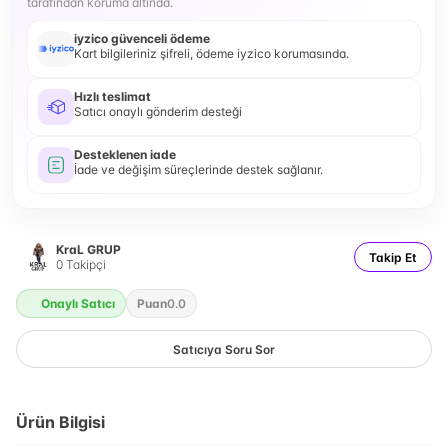
tarafından koruma altında.
iyzico güvenceli ödeme
Kart bilgileriniz şifreli, ödeme iyzico korumasında.
Hızlı teslimat
Satıcı onaylı gönderim desteği
Desteklenen iade
İade ve değişim süreçlerinde destek sağlanır.
KraL GRUP
Takip Et
0
Takipçi
Onaylı Satıcı
Puan
0.0
Satıcıya Soru Sor
Ürün Bilgisi