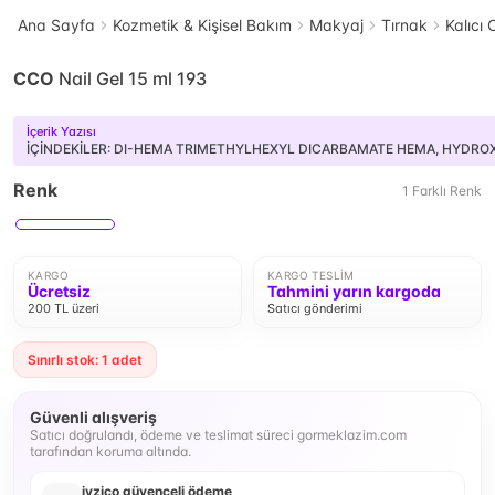
Ana Sayfa
Kozmetik & Kişisel Bakım
Makyaj
Tırnak
Kalıcı 
CCO
Nail Gel 15 ml 193
İçerik Yazısı
İÇİNDEKİLER: DI-HEMA TRIMETHYLHEXYL DICARBAMATE HEMA, HYDROXYP
Renk
1
Farklı
Renk
KARGO
KARGO TESLIM
Ücretsiz
Tahmini yarın kargoda
200 TL üzeri
Satıcı gönderimi
Sınırlı stok: 1 adet
Güvenli alışveriş
Satıcı doğrulandı, ödeme ve teslimat süreci gormeklazim.com
tarafından koruma altında.
iyzico güvenceli ödeme