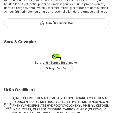
Bir ürün, farklı satıcılar tarafından satışa sunulabilir. Satıcılar, ürün için
belirledikleri fiyat, satıcı puanı, teslimat seçenekleri, ürün promosyonları,
ücretsiz kargo avantajı ve hızlı teslimat imkanı gibi faktörlere göre sıralanır.
Ayrıca, ürünlerin stok durumu ve kategori bilgileri de sıralamada etkili olur.
Tüm Özellikleri Gör
Soru & Cevaplar
Bu Ürünün Sorusu Bulunmuyor.
Satıcıya Soru Sor
Ürün Özellikleri
İÇİNDEKİLER: DI-HEMA TRIMETHYLHEXYL DICARBAMATE HEMA,
HYDROXYPROPYL METHACRYLATE, ETHYL TRIMETHYLBENZOYL
İçerik
PHENYLPHOSPHINATE HYDROXYCYCLOHEXYL PHENYL KETONE.
Yazısı
[+/-CI 77891, CI 73360. CI 15880. CARBON BLACK (CI 77266), CI