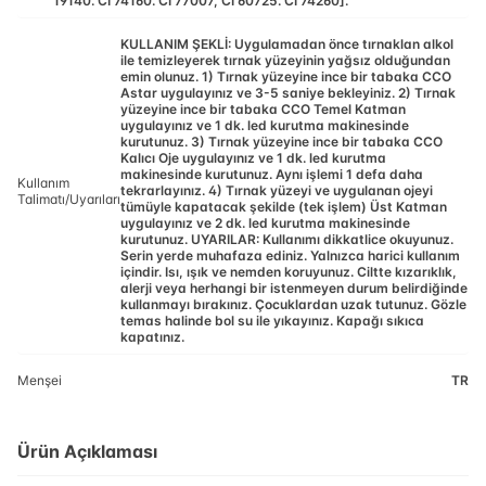
19140. CI 74160. CI 77007, CI 60725. CI 74260].
KULLANIM ŞEKLİ: Uygulamadan önce tırnaklan alkol
ile temizleyerek tırnak yüzeyinin yağsız olduğundan
emin olunuz. 1) Tırnak yüzeyine ince bir tabaka CCO
Astar uygulayınız ve 3-5 saniye bekleyiniz. 2) Tırnak
yüzeyine ince bir tabaka CCO Temel Katman
uygulayınız ve 1 dk. led kurutma makinesinde
kurutunuz. 3) Tırnak yüzeyine ince bir tabaka CCO
Kalıcı Oje uygulayınız ve 1 dk. led kurutma
makinesinde kurutunuz. Aynı işlemi 1 defa daha
Kullanım
tekrarlayınız. 4) Tırnak yüzeyi ve uygulanan ojeyi
Talimatı/Uyarıları
tümüyle kapatacak şekilde (tek işlem) Üst Katman
uygulayınız ve 2 dk. led kurutma makinesinde
kurutunuz. UYARILAR: Kullanımı dikkatlice okuyunuz.
Serin yerde muhafaza ediniz. Yalnızca harici kullanım
içindir. Isı, ışık ve nemden koruyunuz. Ciltte kızarıklık,
alerji veya herhangi bir istenmeyen durum belirdiğinde
kullanmayı bırakınız. Çocuklardan uzak tutunuz. Gözle
temas halinde bol su ile yıkayınız. Kapağı sıkıca
kapatınız.
Menşei
TR
Ürün Açıklaması