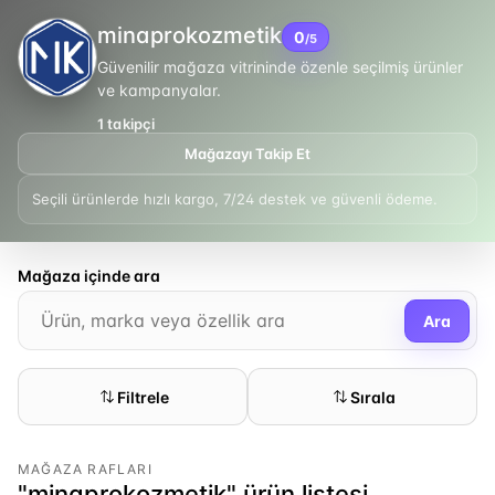
minaprokozmetik
0
/5
Güvenilir mağaza vitrininde özenle seçilmiş ürünler
ve kampanyalar.
1
takipçi
Mağazayı Takip Et
Seçili ürünlerde hızlı kargo, 7/24 destek ve güvenli ödeme.
Mağaza içinde ara
Ara
Filtrele
Sırala
MAĞAZA RAFLARI
"minaprokozmetik" ürün listesi