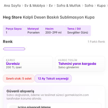
Ana Sayfa
Ev & Mobilya
Ev
Sofra & Mutfak
Sofra
Kupa
Heg Store
Kalpli Desen Baskılı Sublimasyon Kupa
Parça Sayısı
Materyal
Hacim
Tema / Stil
1
Porselen
200-299 ml
Sevgililer Günü
Renk
1
Farklı
Renk
KARGO
KARGO TESLIM
Ücretsiz
Tahmini yarın kargoda
200 TL üzeri
Satıcı gönderimi
Sınırlı stok: 5 adet
12
Ay Taksit seçeneği
Güvenli alışveriş
Satıcı doğrulandı, ödeme ve teslimat süreci gormeklazim.com
tarafından koruma altında.
iyzico güvenceli ödeme