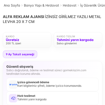
Ana Sayfa
Banyo Yapı & Hırdavat
Hırdavat
İş Güvenlik Ürün
ALFA REKLAM AJANSI
İZİNSİZ GİRİLMEZ YAZILI METAL
LEVHA 20 X 7 CM
KARGO
KARGO TESLIM
Ücretsiz
Tahmini yarın kargoda
200 TL üzeri
Satıcı gönderimi
9
Ay Taksit seçeneği
Güvenli alışveriş
Satıcı doğrulandı, ödeme ve teslimat süreci gormeklazim.com
tarafından koruma altında.
iyzico güvenceli ödeme
Kart bilgileriniz şifreli, ödeme iyzico korumasında.
Hızlı teslimat
Tahmini yarın kargoda