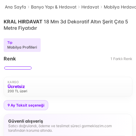
Ana Sayfa
Banyo Yapı & Hırdavat
Hırdavat
Mobilya Hırdava
KRAL HIRDAVAT
18 Mm 3d Dekoratif Altın Şerit Çıta 5
Metre Fiyatıdır
Tip
Mobilya Profilleri
Renk
1
Farklı
Renk
KARGO
Ücretsiz
200 TL üzeri
9
Ay Taksit seçeneği
Güvenli alışveriş
Satıcı doğrulandı, ödeme ve teslimat süreci gormeklazim.com
tarafından koruma altında.