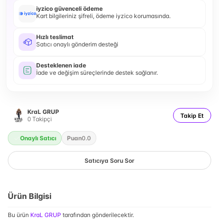
iyzico güvenceli ödeme
Kart bilgileriniz şifreli, ödeme iyzico korumasında.
Hızlı teslimat
Satıcı onaylı gönderim desteği
Desteklenen iade
İade ve değişim süreçlerinde destek sağlanır.
KraL GRUP
Takip Et
0
Takipçi
Onaylı Satıcı
Puan
0.0
Satıcıya Soru Sor
Ürün Bilgisi
Bu ürün
KraL GRUP
tarafından gönderilecektir.