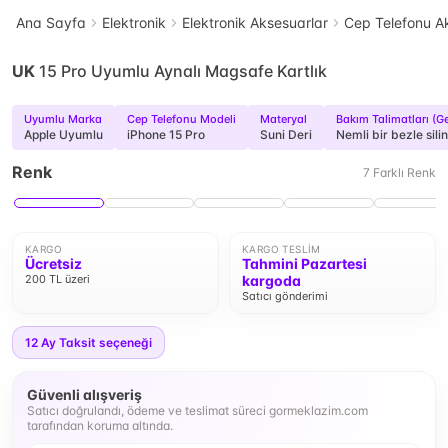
Ana Sayfa
Elektronik
Elektronik Aksesuarlar
Cep Telefonu Ak
UK
15 Pro Uyumlu Aynalı Magsafe Kartlık
Uyumlu Marka
Cep Telefonu Modeli
Materyal
Bakım Talimatları (G
Apple Uyumlu
iPhone 15 Pro
Suni Deri
Nemli bir bezle silin
Renk
7
Farklı
Renk
KARGO
KARGO TESLIM
Ücretsiz
Tahmini Pazartesi
200 TL üzeri
kargoda
Satıcı gönderimi
12
Ay Taksit seçeneği
Güvenli alışveriş
Satıcı doğrulandı, ödeme ve teslimat süreci gormeklazim.com
tarafından koruma altında.