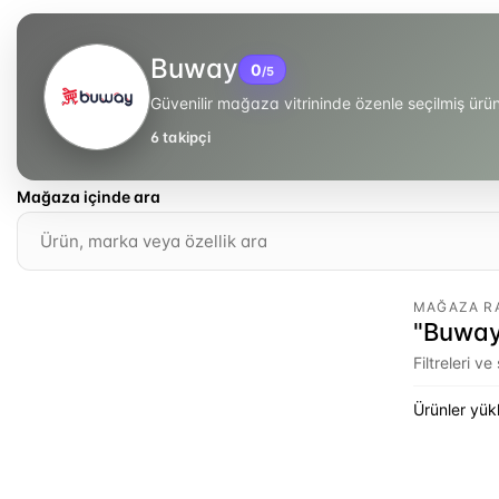
Buway
0
/5
Güvenilir mağaza vitrininde özenle seçilmiş ür
6
takipçi
Mağaza içinde ara
MAĞAZA R
"Buway"
Filtreleri v
Ürünler yükl