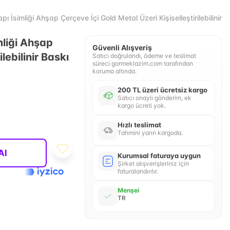
 İsimliği Ahşap Çerçeve İçi Gold Metal Üzeri Kişiselleştirilebilinir B
mliği Ahşap
Güvenli Alışveriş
lebilinir Baskı
Satıcı doğrulandı, ödeme ve teslimat
süreci gormeklazim.com tarafından
koruma altında.
200 TL üzeri ücretsiz kargo
Satıcı onaylı gönderim, ek
kargo ücreti yok.
Hızlı teslimat
Tahmini yarın kargoda.
Al
Kurumsal faturaya uygun
Şirket alışverişleriniz için
faturalandırılır.
Menşei
TR