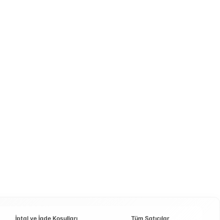
İptal ve İade Koşulları
Tüm Satıcılar