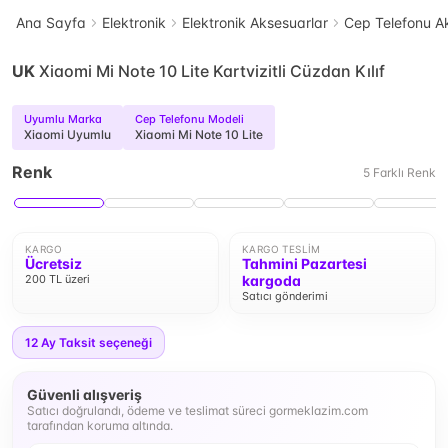
Ana Sayfa
Elektronik
Elektronik Aksesuarlar
Cep Telefonu Ak
UK
Xiaomi Mi Note 10 Lite Kartvizitli Cüzdan Kılıf
Uyumlu Marka
Cep Telefonu Modeli
Xiaomi Uyumlu
Xiaomi Mi Note 10 Lite
Renk
5
Farklı
Renk
KARGO
KARGO TESLIM
Ücretsiz
Tahmini Pazartesi
200 TL üzeri
kargoda
Satıcı gönderimi
12
Ay Taksit seçeneği
Güvenli alışveriş
Satıcı doğrulandı, ödeme ve teslimat süreci gormeklazim.com
tarafından koruma altında.