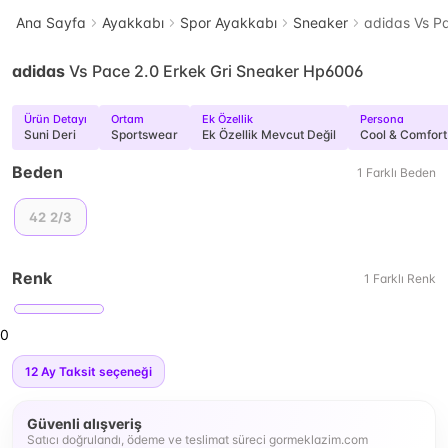
Ana Sayfa
Ayakkabı
Spor Ayakkabı
Sneaker
adidas Vs P
adidas
Vs Pace 2.0 Erkek Gri Sneaker Hp6006
Ürün Detayı
Ortam
Ek Özellik
Persona
Suni Deri
Sportswear
Ek Özellik Mevcut Değil
Cool & Comfort
Beden
1
Farklı
Beden
42 2/3
Renk
1
Farklı
Renk
0
12
Ay Taksit seçeneği
Güvenli alışveriş
Satıcı doğrulandı, ödeme ve teslimat süreci gormeklazim.com