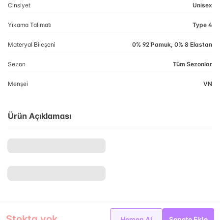
Cinsiyet
Unisex
Yıkama Talimatı
Type 4
Materyal Bileşeni
0% 92 Pamuk, 0% 8 Elastan
Sezon
Tüm Sezonlar
Menşei
VN
Ürün Açıklaması
Stokta yok
Hemen Al
Sepete Ekle