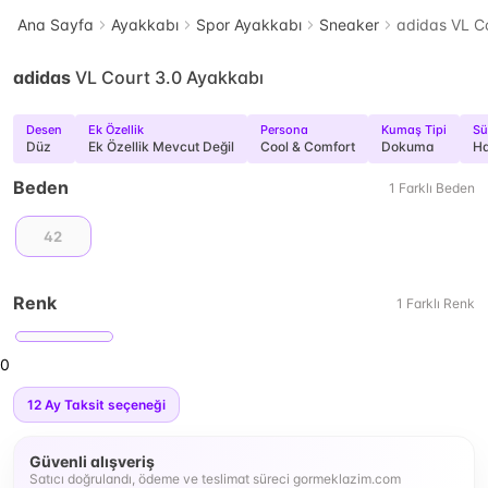
Ana Sayfa
Ayakkabı
Spor Ayakkabı
Sneaker
adidas VL C
adidas
VL Court 3.0 Ayakkabı
Desen
Ek Özellik
Persona
Kumaş Tipi
Sü
Düz
Ek Özellik Mevcut Değil
Cool & Comfort
Dokuma
Ha
Beden
1
Farklı
Beden
42
Renk
1
Farklı
Renk
0
12
Ay Taksit seçeneği
Güvenli alışveriş
Satıcı doğrulandı, ödeme ve teslimat süreci gormeklazim.com