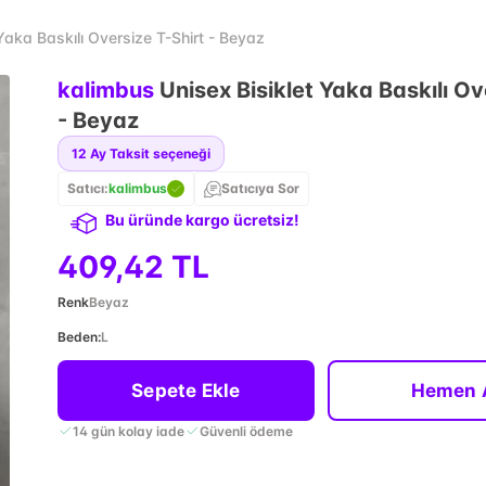
Yaka Baskılı Oversize T-Shirt - Beyaz
kalimbus
Unisex Bisiklet Yaka Baskılı Ov
- Beyaz
12
Ay Taksit seçeneği
Satıcı:
kalimbus
Satıcıya Sor
Bu üründe kargo ücretsiz!
409,42 TL
Renk
Beyaz
Beden
:
L
Sepete Ekle
Hemen 
14 gün kolay iade
Güvenli ödeme