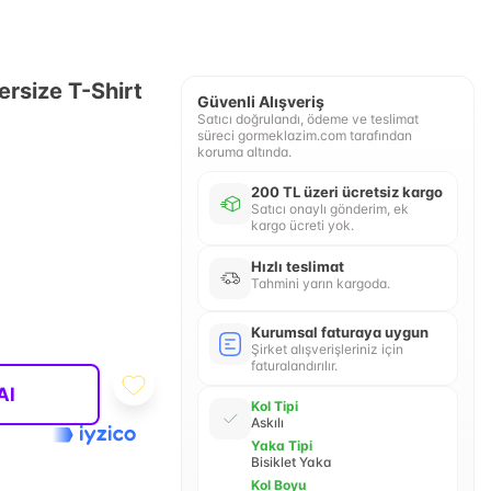
ersize T-Shirt
Güvenli Alışveriş
Satıcı doğrulandı, ödeme ve teslimat
süreci gormeklazim.com tarafından
koruma altında.
200 TL üzeri ücretsiz kargo
Satıcı onaylı gönderim, ek
kargo ücreti yok.
Hızlı teslimat
Tahmini yarın kargoda.
Kurumsal faturaya uygun
Şirket alışverişleriniz için
faturalandırılır.
Al
Kol Tipi
Askılı
Yaka Tipi
Bisiklet Yaka
Kol Boyu