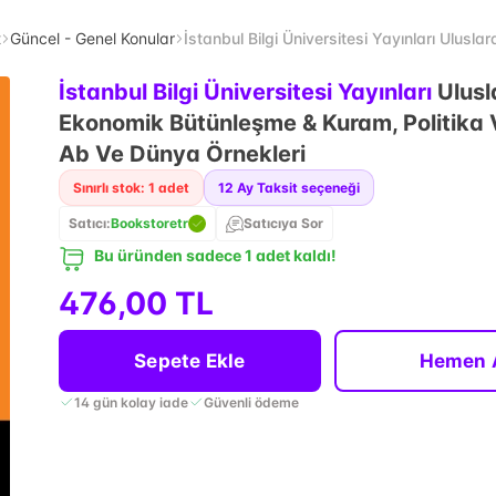
t
Güncel - Genel Konular
İstanbul Bilgi Üniversitesi Yayınları Ulu
İstanbul Bilgi Üniversitesi Yayınları
Ulusl
Ekonomik Bütünleşme & Kuram, Politika
Ab Ve Dünya Örnekleri
Sınırlı stok: 1 adet
12
Ay Taksit seçeneği
Satıcı:
Bookstoretr
Satıcıya Sor
Bu üründen sadece 1 adet kaldı!
476,00 TL
Sepete Ekle
Hemen 
14 gün kolay iade
Güvenli ödeme