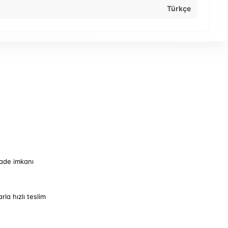
Türkçe
iade imkanı
arla hızlı teslim