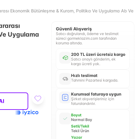
slararası Ekonomik Bütünleşme & Kuram, Politika Ve Uygulama Ab Ve D
ararası
Güvenli Alışveriş
 Ve Uygulama
Satıcı doğrulandı, ödeme ve teslimat
süreci gormeklazim.com tarafından
koruma altında.
200 TL üzeri ücretsiz kargo
Satıcı onaylı gönderim, ek
kargo ücreti yok.
Hızlı teslimat
Tahmini Pazartesi kargoda.
Kurumsal faturaya uygun
Şirket alışverişleriniz için
Al
faturalandırılır.
Boyut
Normal Boy
Setli/Tekil
Tekil Ürün
Yazar