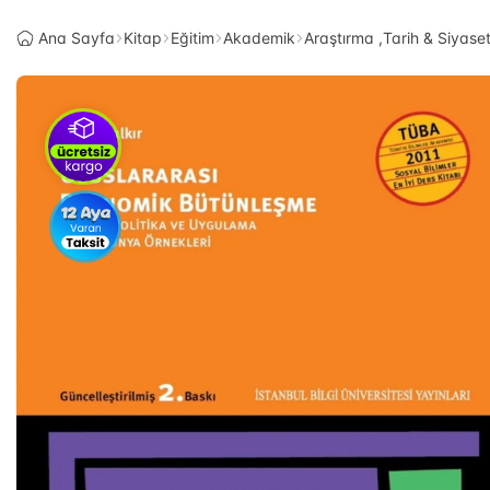
Ana Sayfa
Kitap
Eğitim
Akademik
Araştırma ,Tarih & Siyase