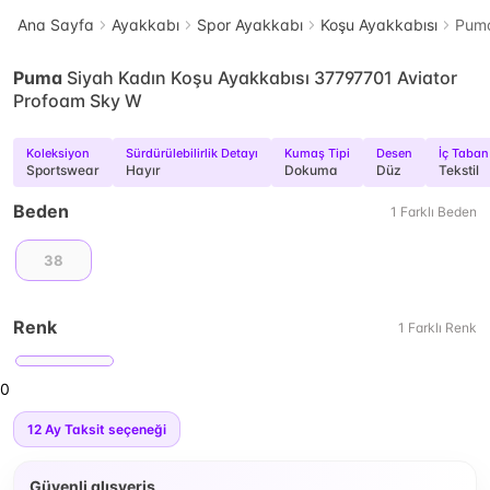
Ana Sayfa
Ayakkabı
Spor Ayakkabı
Koşu Ayakkabısı
Puma
Puma
Siyah Kadın Koşu Ayakkabısı 37797701 Aviator
Profoam Sky W
Koleksiyon
Sürdürülebilirlik Detayı
Kumaş Tipi
Desen
İç Taban
Sportswear
Hayır
Dokuma
Düz
Tekstil
Beden
1
Farklı
Beden
38
Renk
1
Farklı
Renk
0
12
Ay Taksit seçeneği
Güvenli alışveriş