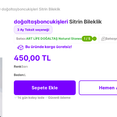
doğaltaşboncukişleri Sitrin Bileklik
doğaltaşboncukişleri
Sitrin Bileklik
3
Ay Taksit seçeneği
Satıcı:
ART LİFE DOĞALTAŞ Natural Stones
1
/ 5
Satıcıy
Bu üründe kargo ücretsiz!
450,00 TL
Renk
Sarı
Beden
:
L
Sepete Ekle
Hemen 
14 gün kolay iade
Güvenli ödeme