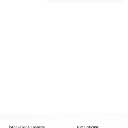
İptal ve İade Koşulları
Tüm Satıcılar