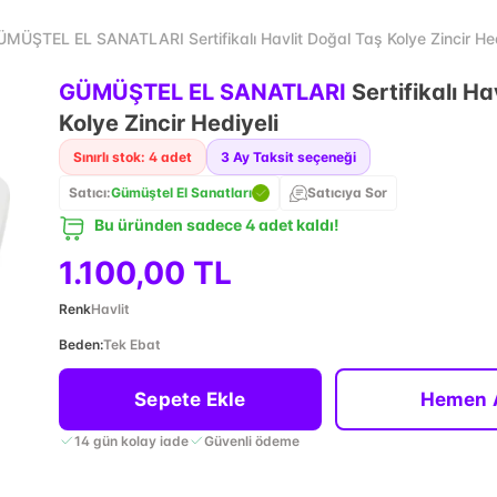
MÜŞTEL EL SANATLARI Sertifikalı Havlit Doğal Taş Kolye Zincir Hed
GÜMÜŞTEL EL SANATLARI
Sertifikalı Ha
Kolye Zincir Hediyeli
Sınırlı stok: 4 adet
3
Ay Taksit seçeneği
Satıcı:
Gümüştel El Sanatları
Satıcıya Sor
Bu üründen sadece 4 adet kaldı!
1.100,00 TL
Renk
Havlit
Beden
:
Tek Ebat
Sepete Ekle
Hemen 
14 gün kolay iade
Güvenli ödeme