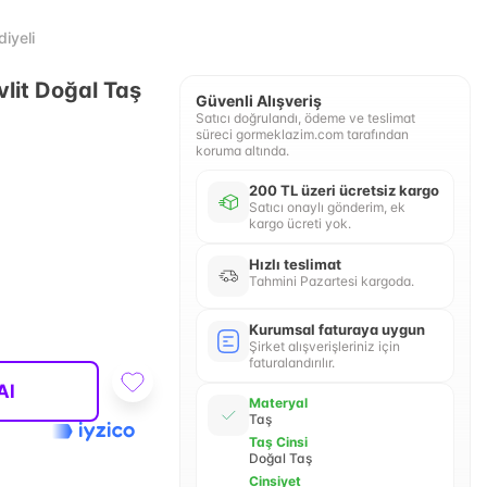
iyeli
vlit Doğal Taş
Güvenli Alışveriş
Satıcı doğrulandı, ödeme ve teslimat
süreci gormeklazim.com tarafından
koruma altında.
200 TL üzeri ücretsiz kargo
Satıcı onaylı gönderim, ek
kargo ücreti yok.
Hızlı teslimat
Tahmini Pazartesi kargoda.
Kurumsal faturaya uygun
Şirket alışverişleriniz için
faturalandırılır.
Al
Materyal
Taş
Taş Cinsi
Doğal Taş
Cinsiyet