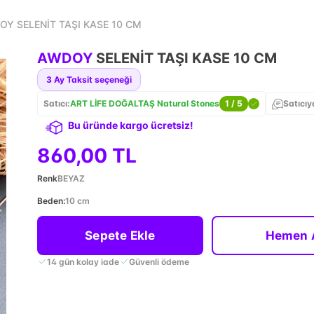
Y SELENİT TAŞI KASE 10 CM
AWDOY
SELENİT TAŞI KASE 10 CM
3
Ay Taksit seçeneği
Satıcı:
ART LİFE DOĞALTAŞ Natural Stones
1
/ 5
Satıcıy
Bu üründe kargo ücretsiz!
860,00 TL
Renk
BEYAZ
Beden
:
10 cm
Sepete Ekle
Hemen 
14 gün kolay iade
Güvenli ödeme