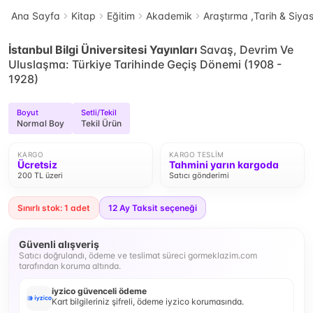
Ana Sayfa
Kitap
Eğitim
Akademik
Araştırma ,Tarih & Siya
İstanbul Bilgi Üniversitesi Yayınları
Savaş, Devrim Ve
Uluslaşma: Türkiye Tarihinde Geçiş Dönemi (1908 -
1928)
Boyut
Setli/Tekil
Normal Boy
Tekil Ürün
KARGO
KARGO TESLIM
Ücretsiz
Tahmini yarın kargoda
200 TL üzeri
Satıcı gönderimi
Sınırlı stok: 1 adet
12
Ay Taksit seçeneği
Güvenli alışveriş
Satıcı doğrulandı, ödeme ve teslimat süreci gormeklazim.com
tarafından koruma altında.
iyzico güvenceli ödeme
Kart bilgileriniz şifreli, ödeme iyzico korumasında.