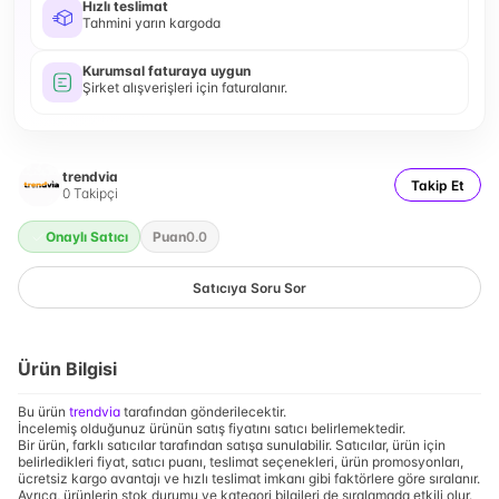
Hızlı teslimat
Tahmini yarın kargoda
Kurumsal faturaya uygun
Şirket alışverişleri için faturalanır.
trendvia
Takip Et
0
Takipçi
Onaylı Satıcı
Puan
0.0
Satıcıya Soru Sor
Ürün Bilgisi
Bu ürün
trendvia
tarafından gönderilecektir.
İncelemiş olduğunuz ürünün satış fiyatını satıcı belirlemektedir.
Bir ürün, farklı satıcılar tarafından satışa sunulabilir. Satıcılar, ürün için
belirledikleri fiyat, satıcı puanı, teslimat seçenekleri, ürün promosyonları,
ücretsiz kargo avantajı ve hızlı teslimat imkanı gibi faktörlere göre sıralanır.
Ayrıca, ürünlerin stok durumu ve kategori bilgileri de sıralamada etkili olur.