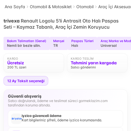
Ana Sayfa
Otomobil & Motosiklet
Otomobil
Araç İçi Aksesuar
trivexa
Renault Logolu 5'li Antrasit Oto Halı Paspas
Seti – Kaymaz Tabanlı, Araç İçi Zemin Koruyucu
Bakım Talimatları (Genel)
Menşei
Paspas Türleri
Araç Marka ve Mod
Nemli bir bezle silin.
TR
Halı
Universal
KARGO
KARGO TESLIM
Ücretsiz
Tahmini yarın kargoda
200 TL üzeri
Satıcı gönderimi
12
Ay Taksit seçeneği
Güvenli alışveriş
Satıcı doğrulandı, ödeme ve teslimat süreci gormeklazim.com
tarafından koruma altında.
iyzico güvenceli ödeme
Kart bilgileriniz şifreli, ödeme iyzico korumasında.