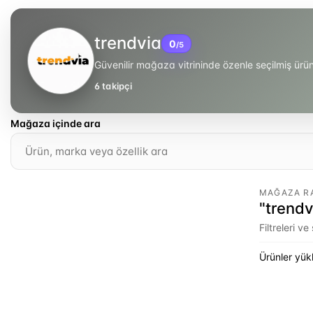
trendvia
0
/5
Güvenilir mağaza vitrininde özenle seçilmiş ür
6
takipçi
Mağaza içinde ara
MAĞAZA R
"trendv
Filtreleri v
Ürünler yükl