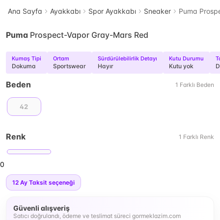
Ana Sayfa
Ayakkabı
Spor Ayakkabı
Sneaker
Puma Prospe
Puma
Prospect-Vapor Gray-Mars Red
Kumaş Tipi
Ortam
Sürdürülebilirlik Detayı
Kutu Durumu
T
Dokuma
Sportswear
Hayır
Kutu yok
D
Beden
1
Farklı
Beden
42
Renk
1
Farklı
Renk
0
12
Ay Taksit seçeneği
Güvenli alışveriş
Satıcı doğrulandı, ödeme ve teslimat süreci gormeklazim.com