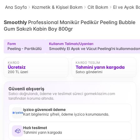
Ana Sayfa
Kozmetik & Kişisel Bakım
Cilt Bakım
El ve Ayak B
Smoothly
Professional Manikür Pedikür Peeling Bubble
Gum Sakızlı Kabin Boy 800gr
Form
Kullanım Talimatı/Uyarıları
Peeling - Partiküllü
Smoothly El Ayak ve Vücut Peelingi’ni kullanmadan ö
KARGO
KARGO TESLIM
Ücretsiz
Tahmini yarın kargoda
200 TL üzeri
Satıcı gönderimi
Güvenli alışveriş
Satıcı doğrulandı, ödeme ve teslimat süreci gormeklazim.com
tarafından koruma altında.
iyzico güvenceli ödeme
Kart bilgileriniz şifreli, ödeme iyzico korumasında.
Hızlı teslimat
Tahmini yarın kargoda