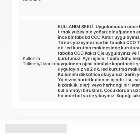
KULLANIM ŞEKLİ: Uygulamadan önce tır
tırnak yüzeyinin yağsız olduğundan em
ince bir tabaka CCO Astar uygulayınız 
Tırnak yüzeyine ince bir tabaka CCO 
dk. led kurutma makinesinde kurutunuz
tabaka CCO Kalıcı Oje uygulayınız ve 
Kullanım
kurutunuz. Aynı işlemi 1 defa daha tekr
Talimatı/Uyarıları
uygulanan ojeyi tümüyle kapatacak şe
uygulayınız ve 2 dk. led kurutma mak
Kullanımı dikkatlice okuyunuz. Serin 
Yalnızca harici kullanım içindir. Isı, ı
kızarıklık, alerji veya herhangi bir i
kullanmayı bırakınız. Çocuklardan uz
halinde bol su ile yıkayınız. Kapağı sık