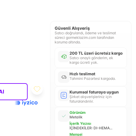
Güvenli Alışveriş
Satıcı doğrulandı, ödeme ve teslimat
süreci gormeklazim.com tarafından
koruma altında.
200 TL üzeri ücretsiz kargo
Satıcı onaylı gönderim, ek
kargo ücreti yok.
Hızlı teslimat
Tahmini Pazartesi kargoda.
Al
Kurumsal faturaya uygun
Şirket alışverişleriniz için
faturalandırılır.
Görünüm
Metalik
İçerik Yazısı
İÇİNDEKİLER: DI-HEMA...
Menşei