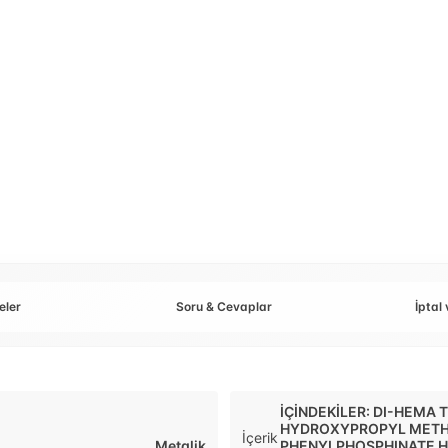
eler
Soru & Cevaplar
İptal 
İÇİNDEKİLER: DI-HEMA
HYDROXYPROPYL METH
İçerik
Metalik
PHENYLPHOSPHINATE HY