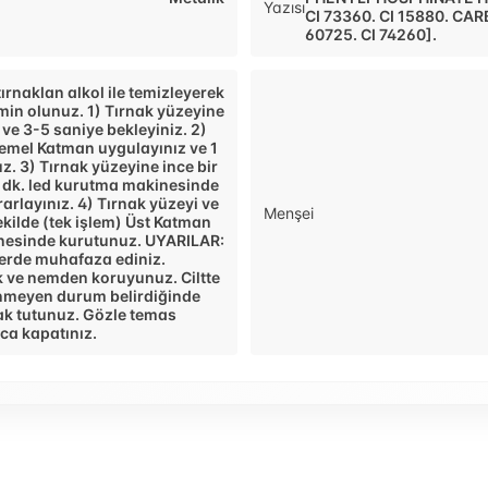
Yazısı
CI 73360. CI 15880. CARB
60725. CI 74260].
naklan alkol ile temizleyerek
in olunuz. 1) Tırnak yüzeyine
ve 3-5 saniye bekleyiniz. 2)
Temel Katman uygulayınız ve 1
. 3) Tırnak yüzeyine ince bir
1 dk. led kurutma makinesinde
arlayınız. 4) Tırnak yüzeyi ve
Menşei
kilde (tek işlem) Üst Katman
inesinde kurutunuz. UYARILAR:
yerde muhafaza ediniz.
şık ve nemden koruyunuz. Ciltte
stenmeyen durum belirdiğinde
ak tutunuz. Gözle temas
ıca kapatınız.