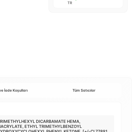
TR
ve İade Koşulları
Tüm Satıcılar
 TRIMETHYLHEXYL DICARBAMATE HEMA,
ACRYLATE, ETHYL TRIMETHYLBENZOYL
DROXYCYCLOHEXYL PHENYL KETONE. [+/-CI 77891,