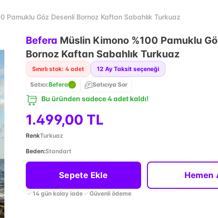
0 Pamuklu Göz Desenli Bornoz Kaftan Sabahlık Turkuaz
Befera
Müslin Kimono %100 Pamuklu Göz
Bornoz Kaftan Sabahlık Turkuaz
Sınırlı stok: 4 adet
12
Ay Taksit seçeneği
Satıcı:
Befera
Satıcıya Sor
Bu üründen sadece 4 adet kaldı!
1.499,00 TL
Renk
Turkuaz
Beden
:
Standart
Sepete Ekle
Hemen 
14 gün kolay iade
Güvenli ödeme