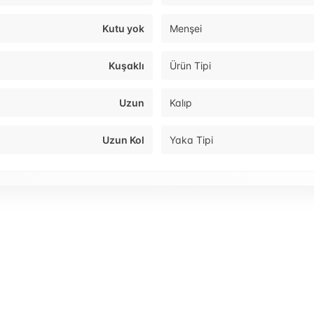
Kutu yok
Menşei
Kuşaklı
Ürün Tipi
Uzun
Kalıp
Uzun Kol
Yaka Tipi