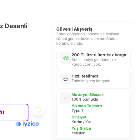
 Desenli
Güvenli Alışveriş
Satıcı doğrulandı, ödeme ve teslimat
süreci gormeklazim.com tarafından
koruma altında.
200 TL üzeri ücretsiz kargo
Satıcı onaylı gönderim, ek
kargo ücreti yok.
Hızlı teslimat
Tahmini yarın kargoda.
Materyal Bileşeni
100% pamuklu
Yıkama Talimatı
Type 1
Al
Cinsiyet
Kadın / Kız
Yaş Grubu
Yetişkin