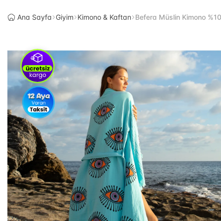
Ana Sayfa
Giyim
Kimono & Kaftan
Befera Müslin Kimono %10