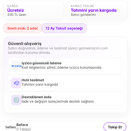
KARGO
KARGO TESLIM
Ücretsiz
Tahmini yarın kargoda
200 TL üzeri
Satıcı gönderimi
Sınırlı stok: 2 adet
12
Ay Taksit seçeneği
Güvenli alışveriş
Satıcı doğrulandı, ödeme ve teslimat süreci gormeklazim.com
tarafından koruma altında.
iyzico güvenceli ödeme
Kart bilgileriniz şifreli, ödeme iyzico korumasında.
Hızlı teslimat
Tahmini yarın kargoda
Desteklenen iade
İade ve değişim süreçlerinde destek sağlanır.
Befera
Takip Et
0
Takipçi