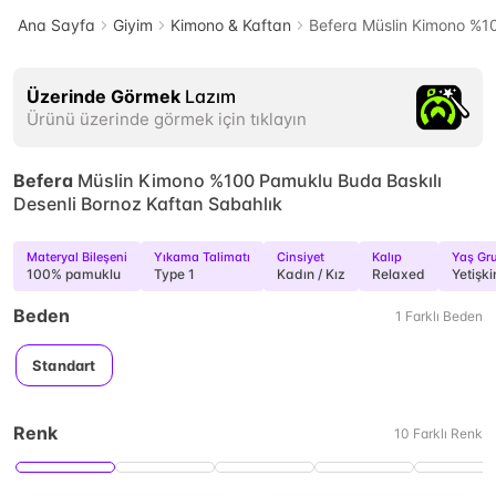
Ana Sayfa
Giyim
Kimono & Kaftan
Befera Müslin Kimono %10
Üzerinde Görmek
Lazım
Ürünü üzerinde görmek için tıklayın
Befera
Müslin Kimono %100 Pamuklu Buda Baskılı
Desenli Bornoz Kaftan Sabahlık
Materyal Bileşeni
Yıkama Talimatı
Cinsiyet
Kalıp
Yaş Gr
100% pamuklu
Type 1
Kadın / Kız
Relaxed
Yetişki
Beden
1
Farklı
Beden
Standart
Renk
10
Farklı
Renk