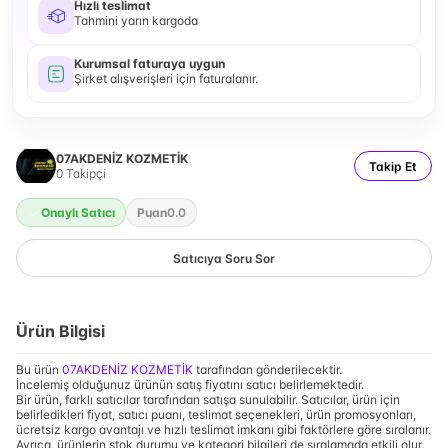
Hızlı teslimat
Tahmini yarın kargoda
Kurumsal faturaya uygun
Şirket alışverişleri için faturalanır.
07AKDENİZ KOZMETİK
Takip Et
0
Takipçi
Onaylı Satıcı
Puan
0.0
Satıcıya Soru Sor
Ürün Bilgisi
Bu ürün
07AKDENİZ KOZMETİK
tarafından gönderilecektir.
İncelemiş olduğunuz ürünün satış fiyatını satıcı belirlemektedir.
Bir ürün, farklı satıcılar tarafından satışa sunulabilir. Satıcılar, ürün için
belirledikleri fiyat, satıcı puanı, teslimat seçenekleri, ürün promosyonları,
ücretsiz kargo avantajı ve hızlı teslimat imkanı gibi faktörlere göre sıralanır.
Ayrıca, ürünlerin stok durumu ve kategori bilgileri de sıralamada etkili olur.