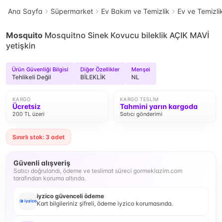
Ana Sayfa
Süpermarket
Ev Bakım ve Temizlik
Ev ve Temizli
Mosquito
Mosquitno Sinek Kovucu bileklik AÇIK MAVİ
yetişkin
Ürün Güvenliği Bilgisi
Diğer Özellikler
Menşei
Tehlikeli Değil
BİLEKLİK
NL
KARGO
KARGO TESLIM
Ücretsiz
Tahmini yarın kargoda
200 TL üzeri
Satıcı gönderimi
Sınırlı stok: 3 adet
Güvenli alışveriş
Satıcı doğrulandı, ödeme ve teslimat süreci gormeklazim.com
tarafından koruma altında.
iyzico güvenceli ödeme
Kart bilgileriniz şifreli, ödeme iyzico korumasında.