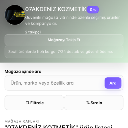
07AKDENİZ KOZMETİK
0
/5
Güvenilir mağaza vitrininde özenle seçilmiş ürünler
ve kampanyalar.
2
takipçi
Mağazayı Takip Et
Seçili ürünlerde hızlı kargo, 7/24 destek ve güvenli ödeme.
Mağaza içinde ara
Ara
Filtrele
Sırala
MAĞAZA RAFLARI
"07AKDENİZ KOZMETİK" ürün listesi