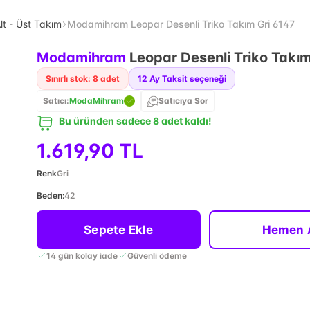
lt - Üst Takım
Modamihram Leopar Desenli Triko Takım Gri 6147
Modamihram
Leopar Desenli Triko Takım
Sınırlı stok: 8 adet
12
Ay Taksit seçeneği
Satıcı:
ModaMihram
Satıcıya Sor
Bu üründen sadece 8 adet kaldı!
1.619,90 TL
Renk
Gri
Beden
:
42
Sepete Ekle
Hemen 
14 gün kolay iade
Güvenli ödeme