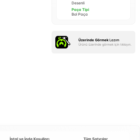
Desenli
Paça Tipi
Bol Paça
Üzerinde Görmek
Lazım
Ürünü üzerinde görmek için tıklayın.
İptal ve İade Koşulları
Tüm Satıcılar