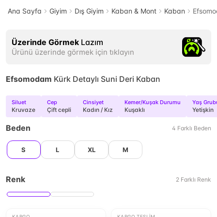
Ana Sayfa
Giyim
Dış Giyim
Kaban & Mont
Kaban
Efsomod
Üzerinde Görmek
Lazım
Ürünü üzerinde görmek için tıklayın
Efsomodam
Kürk Detaylı Suni Deri Kaban
Siluet
Cep
Cinsiyet
Kemer/Kuşak Durumu
Yaş Grub
Kruvaze
Çift cepli
Kadın / Kız
Kuşaklı
Yetişkin
Beden
4
Farklı
Beden
S
L
XL
M
Renk
2
Farklı
Renk
KARGO
KARGO TESLIM