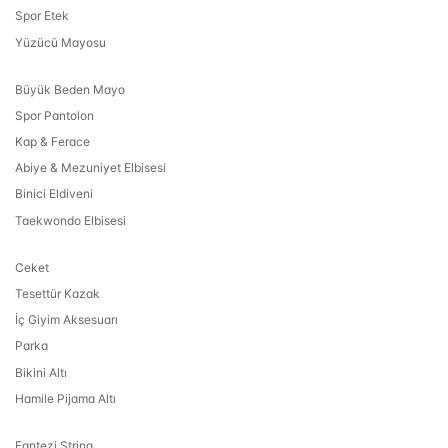
Spor Etek
Yüzücü Mayosu
Büyük Beden Mayo
Spor Pantolon
Kap & Ferace
Abiye & Mezuniyet Elbisesi
Binici Eldiveni
Taekwondo Elbisesi
Ceket
Tesettür Kazak
İç Giyim Aksesuarı
Parka
Bikini Altı
Hamile Pijama Altı
Fantezi String