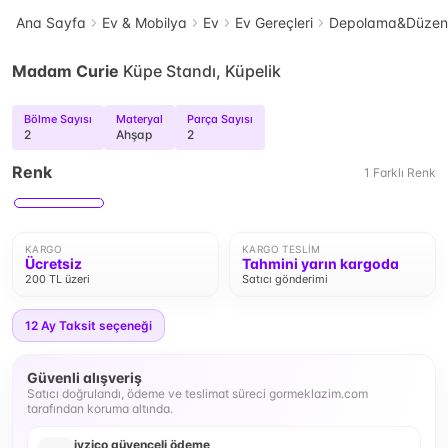
Ana Sayfa
Ev & Mobilya
Ev
Ev Gereçleri
Depolama&Düzenl
Madam Curie
Küpe Standı, Küpelik
Bölme Sayısı
Materyal
Parça Sayısı
2
Ahşap
2
Renk
1
Farklı
Renk
KARGO
KARGO TESLIM
Ücretsiz
Tahmini yarın kargoda
200 TL üzeri
Satıcı gönderimi
12
Ay Taksit seçeneği
Güvenli alışveriş
Satıcı doğrulandı, ödeme ve teslimat süreci gormeklazim.com
tarafından koruma altında.
iyzico güvenceli ödeme