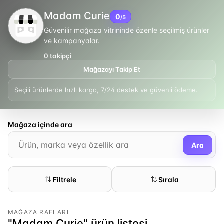
Madam Curie
0
/5
Güvenilir mağaza vitrininde özenle seçilmiş ürünler
ve kampanyalar.
0
takipçi
Mağazayı Takip Et
Seçili ürünlerde hızlı kargo, 7/24 destek ve güvenli ödeme.
Mağaza içinde ara
Ara
Filtrele
Sırala
MAĞAZA RAFLARI
"Madam Curie" ürün listesi