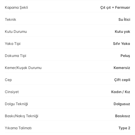
Kapama Şekli
Çıt çıt + Fermuar
Teknik
Su İtici
Kutu Durumu
Kutu yok
Yaka Tipi
Sıfır Yaka
Dokuma Tipi
Peluş
Kemer/Kuşak Durumu
Kemersiz
Cep
Çift cepli
Cinsiyet
Kadın / Kız
Dolgu Tekniği
Dolgusuz
Baskı/Nakış Tekniği
Baskısız
Yıkama Talimatı
Type 2