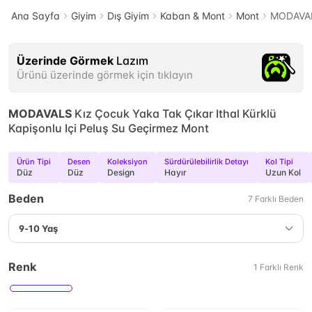
Ana Sayfa
Giyim
Dış Giyim
Kaban & Mont
Mont
MODAVALS
Üzerinde Görmek
Lazım
Ürünü üzerinde görmek için tıklayın
MODAVALS
Kız Çocuk Yaka Tak Çıkar Ithal Kürklü
Kapişonlu Içi Peluş Su Geçirmez Mont
Ürün Tipi
Desen
Koleksiyon
Sürdürülebilirlik Detayı
Kol Tipi
Düz
Düz
Design
Hayır
Uzun Kol
Beden
7
Farklı
Beden
9-10 Yaş
Renk
1
Farklı
Renk