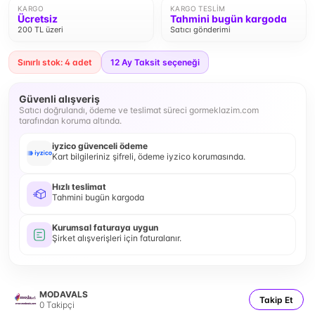
KARGO
KARGO TESLIM
Ücretsiz
Tahmini bugün kargoda
200 TL üzeri
Satıcı gönderimi
Sınırlı stok: 4 adet
12
Ay Taksit seçeneği
Güvenli alışveriş
Satıcı doğrulandı, ödeme ve teslimat süreci gormeklazim.com
tarafından koruma altında.
iyzico güvenceli ödeme
Kart bilgileriniz şifreli, ödeme iyzico korumasında.
Hızlı teslimat
Tahmini bugün kargoda
Kurumsal faturaya uygun
Şirket alışverişleri için faturalanır.
MODAVALS
Takip Et
0
Takipçi