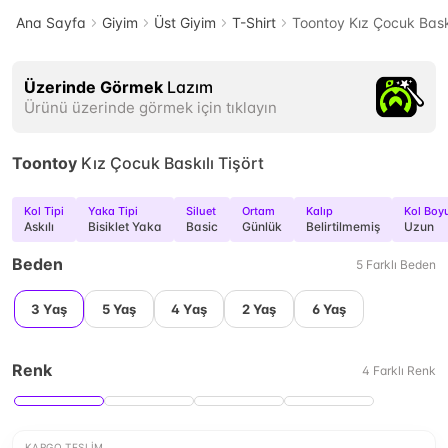
Ana Sayfa
Giyim
Üst Giyim
T-Shirt
Toontoy Kız Çocuk Baskı
Üzerinde Görmek
Lazım
Ürünü üzerinde görmek için tıklayın
Toontoy
Kız Çocuk Baskılı Tişört
Kol Tipi
Yaka Tipi
Siluet
Ortam
Kalıp
Kol Boy
Askılı
Bisiklet Yaka
Basic
Günlük
Belirtilmemiş
Uzun
Beden
5
Farklı
Beden
3 Yaş
5 Yaş
4 Yaş
2 Yaş
6 Yaş
Renk
4
Farklı
Renk
KARGO TESLIM