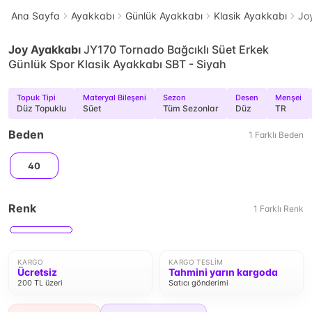
Ana Sayfa
Ayakkabı
Günlük Ayakkabı
Klasik Ayakkabı
Jo
Joy Ayakkabı
JY170 Tornado Bağcıklı Süet Erkek
Günlük Spor Klasik Ayakkabı SBT - Siyah
Topuk Tipi
Materyal Bileşeni
Sezon
Desen
Menşei
Düz Topuklu
Süet
Tüm Sezonlar
Düz
TR
Beden
1
Farklı
Beden
40
Renk
1
Farklı
Renk
KARGO
KARGO TESLIM
Ücretsiz
Tahmini yarın kargoda
200 TL üzeri
Satıcı gönderimi