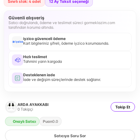
Sınırlı stok: 4 adet
12
Ay Taksit seçeneği
Güvenli alışveriş
Satıcı doğrulandı, ödeme ve teslimat süreci gormeklazim.com
tarafından koruma altında.
iyzico güvenceli ödeme
Kart bilgileriniz şifreli, ödeme iyzico korumasında.
Hızlı teslimat
Tahmini yarın kargoda
Desteklenen iade
İade ve değişim süreçlerinde destek sağlanır.
ARDA AYAKKABI
Takip Et
0
Takipçi
Onaylı Satıcı
Puan
0.0
Satıcıya Soru Sor