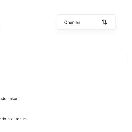
Önerilen
.
iade imkanı
arla hızlı teslim