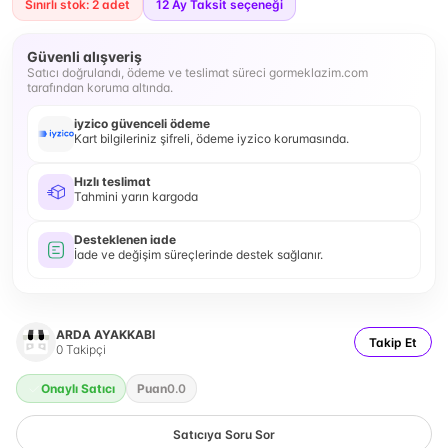
Sınırlı stok: 2 adet
12
Ay Taksit seçeneği
Güvenli alışveriş
Satıcı doğrulandı, ödeme ve teslimat süreci gormeklazim.com
tarafından koruma altında.
iyzico güvenceli ödeme
Kart bilgileriniz şifreli, ödeme iyzico korumasında.
Hızlı teslimat
Tahmini yarın kargoda
Desteklenen iade
İade ve değişim süreçlerinde destek sağlanır.
ARDA AYAKKABI
Takip Et
0
Takipçi
Onaylı Satıcı
Puan
0.0
Satıcıya Soru Sor