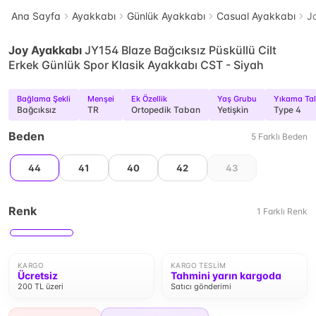
Ana Sayfa
Ayakkabı
Günlük Ayakkabı
Casual Ayakkabı
J
Joy Ayakkabı
JY154 Blaze Bağcıksız Püsküllü Cilt
Erkek Günlük Spor Klasik Ayakkabı CST - Siyah
Bağlama Şekli
Menşei
Ek Özellik
Yaş Grubu
Yıkama Tal
Bağcıksız
TR
Ortopedik Taban
Yetişkin
Type 4
Beden
5
Farklı
Beden
44
41
40
42
43
Renk
1
Farklı
Renk
KARGO
KARGO TESLIM
Ücretsiz
Tahmini yarın kargoda
200 TL üzeri
Satıcı gönderimi