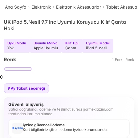
Ana Sayfa
Elektronik
Elektronik Aksesuarlar
Tablet Aksesuar
UK
iPad 5.Nesil 9.7 Inc Uyumlu Koruyucu Kılıf Çanta
Haki
Uyku Modu
Uyumlu Marka
Kılıf Tipi
Uyumlu Model
Yok
Apple Uyumlu
Çanta
iPad 5. nesil
Renk
1
Farklı
Renk
0
9
Ay Taksit seçeneği
Güvenli alışveriş
Satıcı doğrulandı, ödeme ve teslimat süreci gormeklazim.com
tarafından koruma altında.
iyzico güvenceli ödeme
Kart bilgileriniz şifreli, ödeme iyzico korumasında.