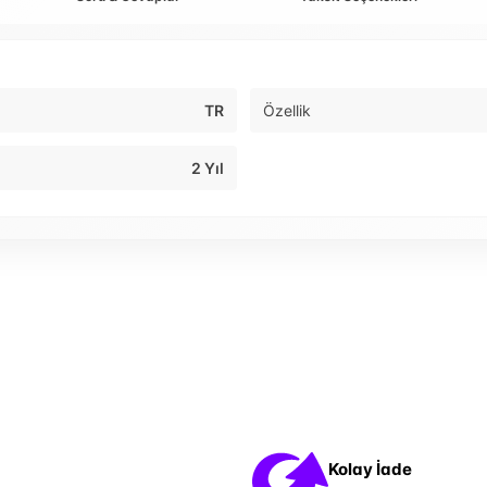
TR
Özellik
2 Yıl
Kolay İade