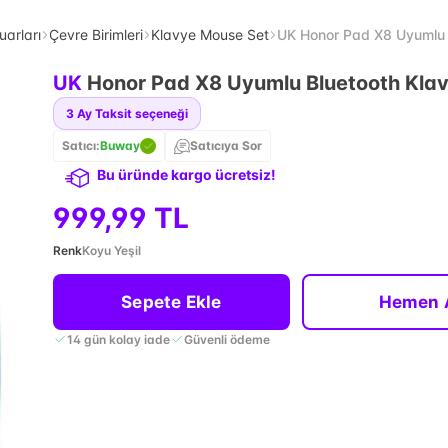
uarları
Çevre Birimleri
Klavye Mouse Set
UK Honor Pad X8 Uyumlu 
UK
Honor Pad X8 Uyumlu Bluetooth Kla
3
Ay Taksit seçeneği
Satıcı:
Buway
Satıcıya Sor
Bu üründe kargo ücretsiz!
999,99 TL
Renk
Koyu Yeşil
Sepete Ekle
Hemen 
14 gün kolay iade
Güvenli ödeme