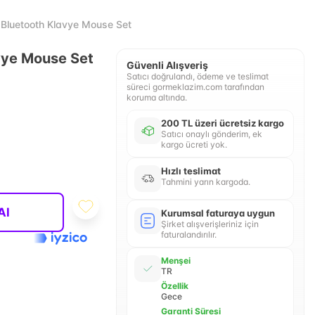
Bluetooth Klavye Mouse Set
vye Mouse Set
Güvenli Alışveriş
Satıcı doğrulandı, ödeme ve teslimat
süreci gormeklazim.com tarafından
koruma altında.
200 TL üzeri ücretsiz kargo
Satıcı onaylı gönderim, ek
kargo ücreti yok.
Hızlı teslimat
Tahmini yarın kargoda.
Al
Kurumsal faturaya uygun
Şirket alışverişleriniz için
faturalandırılır.
Menşei
TR
Özellik
Gece
Garanti Süresi