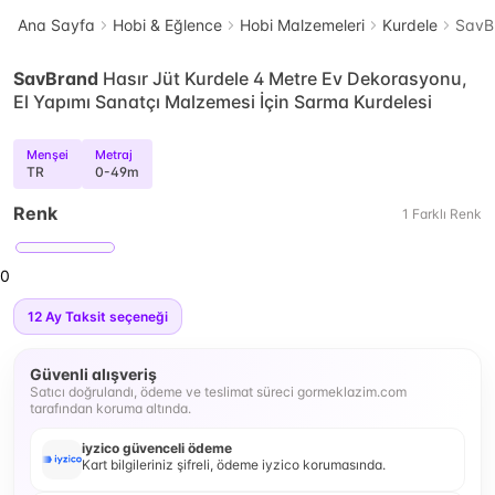
Ana Sayfa
Hobi & Eğlence
Hobi Malzemeleri
Kurdele
SavBr
SavBrand
Hasır Jüt Kurdele 4 Metre Ev Dekorasyonu,
El Yapımı Sanatçı Malzemesi İçin Sarma Kurdelesi
Menşei
Metraj
TR
0-49m
Renk
1
Farklı
Renk
0
12
Ay Taksit seçeneği
Güvenli alışveriş
Satıcı doğrulandı, ödeme ve teslimat süreci gormeklazim.com
tarafından koruma altında.
iyzico güvenceli ödeme
Kart bilgileriniz şifreli, ödeme iyzico korumasında.