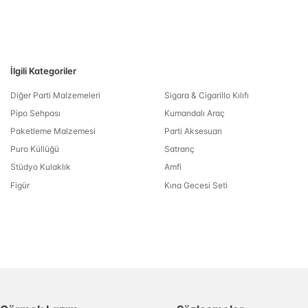
İlgili Kategoriler
Diğer Parti Malzemeleri
Sigara & Cigarillo Kılıfı
Pipo Sehpası
Kumandalı Araç
Paketleme Malzemesi
Parti Aksesuarı
Puro Küllüğü
Satranç
Stüdyo Kulaklık
Amfi
Figür
Kına Gecesi Seti