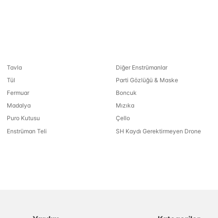
Tavla
Diğer Enstrümanlar
Tül
Parti Gözlüğü & Maske
Fermuar
Boncuk
Madalya
Mızıka
Puro Kutusu
Çello
Enstrüman Teli
SH Kaydı Gerektirmeyen Drone