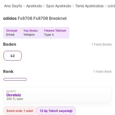
Ana Sayfa
Ayakkabı
Spor Ayakkabı
Tenis Ayakkabısı
adi
adidas
Fx8708 Fx8708 Breaknet
Cinsiyet
Yaş Grubu
Yıkama Talimatı
Erkek
Yetişkin
Type 4
Beden
1
Farklı
Beden
42
Renk
1
Farklı
Renk
KARGO
Ücretsiz
200 TL üzeri
Sınırlı stok: 1 adet
12
Ay Taksit seçeneği