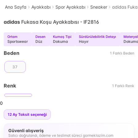
Ana Sayfa
Ayakkabı
Spor Ayakkabı
Sneaker
adidas Fuka
adidas
Fukasa Koşu Ayakkabısı - IF2816
Ortam
Desen
Kumaş Tipi
Sürdürülebilirlik Detayı
Materyal
Sportswear
Düz
Dokuma
Hayır
Dokum
Beden
1
Farklı
Beden
37
Renk
1
Farklı
Renk
0
12
Ay Taksit seçeneği
Güvenli alışveriş
Satıcı doğrulandı, ödeme ve teslimat süreci gormeklazim.com