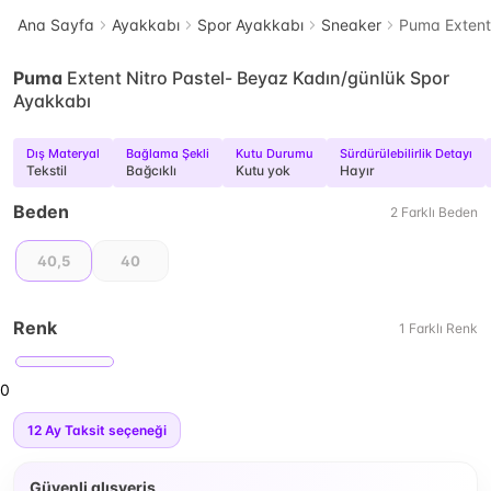
Ana Sayfa
Ayakkabı
Spor Ayakkabı
Sneaker
Puma Extent
Puma
Extent Nitro Pastel- Beyaz Kadın/günlük Spor
Ayakkabı
Dış Materyal
Bağlama Şekli
Kutu Durumu
Sürdürülebilirlik Detayı
Tekstil
Bağcıklı
Kutu yok
Hayır
Beden
2
Farklı
Beden
40,5
40
Renk
1
Farklı
Renk
0
12
Ay Taksit seçeneği
Güvenli alışveriş