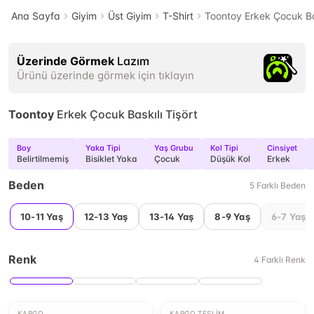
Ana Sayfa
Giyim
Üst Giyim
T-Shirt
Toontoy Erkek Çocuk Bas
Üzerinde Görmek
Lazım
Ürünü üzerinde görmek için tıklayın
Toontoy
Erkek Çocuk Baskılı Tişört
Boy
Yaka Tipi
Yaş Grubu
Kol Tipi
Cinsiyet
Belirtilmemiş
Bisiklet Yaka
Çocuk
Düşük Kol
Erkek
Beden
5
Farklı
Beden
10-11 Yaş
12-13 Yaş
13-14 Yaş
8-9 Yaş
6-7 Yaş
Renk
4
Farklı
Renk
KARGO
KARGO TESLIM