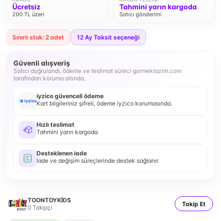
Ücretsiz
Tahmini yarın kargoda
200 TL üzeri
Satıcı gönderimi
Sınırlı stok: 2 adet
12
Ay Taksit seçeneği
Güvenli alışveriş
Satıcı doğrulandı, ödeme ve teslimat süreci gormeklazim.com
tarafından koruma altında.
iyzico güvenceli ödeme
Kart bilgileriniz şifreli, ödeme iyzico korumasında.
Hızlı teslimat
Tahmini yarın kargoda
Desteklenen iade
İade ve değişim süreçlerinde destek sağlanır.
TOONTOYKİDS
Takip Et
0
Takipçi