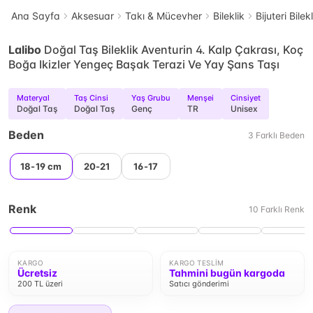
Ana Sayfa
Aksesuar
Takı & Mücevher
Bileklik
Bijuteri Bilek
Lalibo
Doğal Taş Bileklik Aventurin 4. Kalp Çakrası, Koç
Boğa Ikizler Yengeç Başak Terazi Ve Yay Şans Taşı
Materyal
Taş Cinsi
Yaş Grubu
Menşei
Cinsiyet
Doğal Taş
Doğal Taş
Genç
TR
Unisex
Beden
3
Farklı
Beden
18-19 cm
20-21
16-17
Renk
10
Farklı
Renk
KARGO
KARGO TESLIM
Ücretsiz
Tahmini bugün kargoda
200 TL üzeri
Satıcı gönderimi