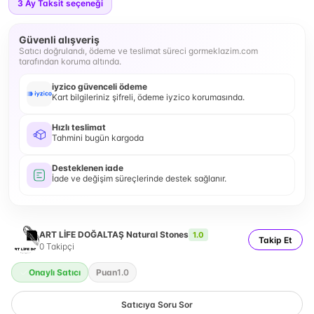
3
Ay Taksit seçeneği
Güvenli alışveriş
Satıcı doğrulandı, ödeme ve teslimat süreci gormeklazim.com
tarafından koruma altında.
iyzico güvenceli ödeme
Kart bilgileriniz şifreli, ödeme iyzico korumasında.
Hızlı teslimat
Tahmini bugün kargoda
Desteklenen iade
İade ve değişim süreçlerinde destek sağlanır.
ART LİFE DOĞALTAŞ Natural Stones
1.0
Takip Et
0
Takipçi
Onaylı Satıcı
Puan
1.0
Satıcıya Soru Sor